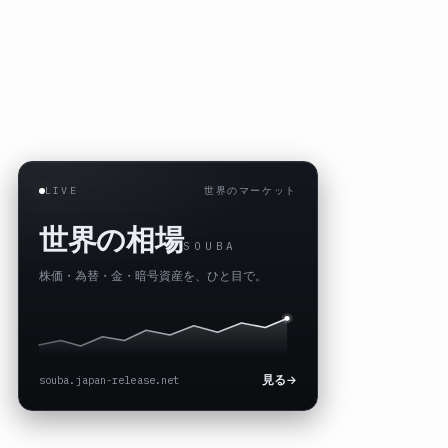
LIVE
世界のマーケット
世界の相場
SOUBA
株価・為替・金・暗号資産を、ひと目で。
souba.japan-release.net
見る
→