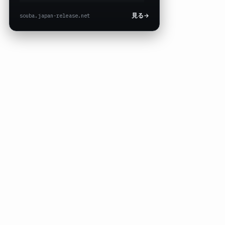
souba.japan-release.net
見る
→