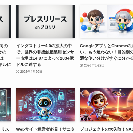
向の
インダストリー4.0の拡大の中
GoogleアプリとChromeの
けの
で、世界の非接触産業用センサ
い、もう迷わない！目的別
は
ー市場は14.87によって2034億
適な使い分けがすぐに分か
万ドルに
ドルに達する
2026年3月2日
2026年4月20日
？リス
Webサイト運営者必見！サニタ
プロジェクトの大失敗！NA