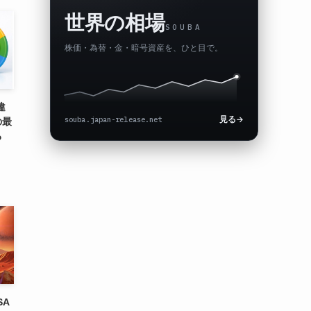
世界の相場
SOUBA
株価・為替・金・暗号資産を、ひと目で。
違
souba.japan-release.net
見る
→
の最
る
SA