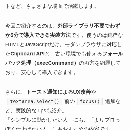
トなど、さまざまな場面で活躍します。
今回ご紹介するのは、
外部ライブラリ不要でわず
か5分で導入できる実装方法
です。使うのは純粋な
HTMLとJavaScriptだけ。モダンブラウザに対応し
た
Clipboard API
と、古い環境でも使える
フォール
バック処理（execCommand）
の両方を網羅して
おり、安心して導入できます。
さらに、
トースト通知によるUX改善
や、
前の
追加な
textarea.select()
focus()
ど、実践的なTipsも紹介。
「シンプルに動かしたい人」にも、「よりプロっ
ぽく仕上げたい人」にもおすすめの内容です。