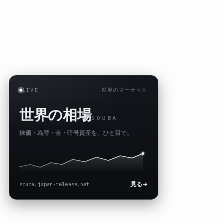
LIVE
世界のマーケット
世界の相場
SOUBA
株価・為替・金・暗号資産を、ひと目で。
souba.japan-release.net
見る
→