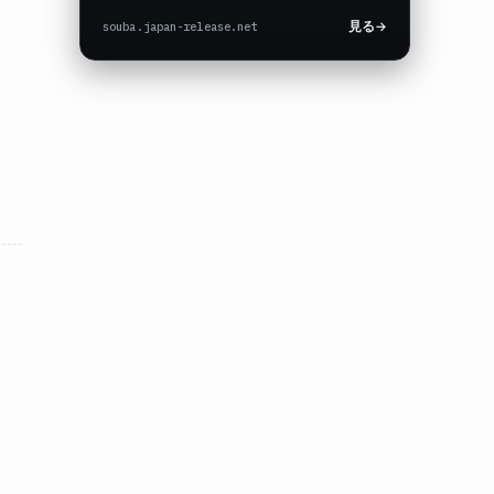
souba.japan-release.net
見る
→