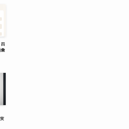
？四
語彙
期実