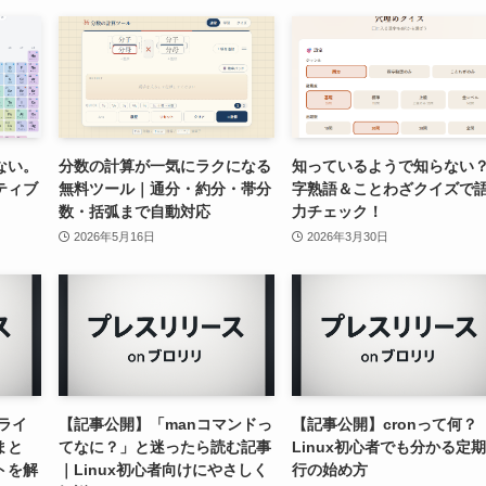
ない。
分数の計算が一気にラクになる
知っているようで知らない
ティブ
無料ツール｜通分・約分・帯分
字熟語＆ことわざクイズで
数・括弧まで自動対応
力チェック！
2026年5月16日
2026年3月30日
ライ
【記事公開】「manコマンドっ
【記事公開】cronって何？
まと
てなに？」と迷ったら読む記事
Linux初心者でも分かる定
トを解
｜Linux初心者向けにやさしく
行の始め方