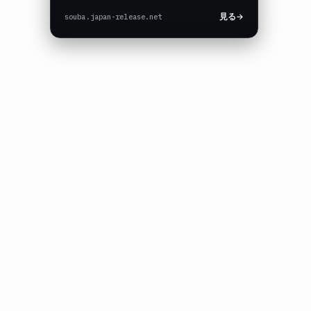
souba.japan-release.net
見る
→