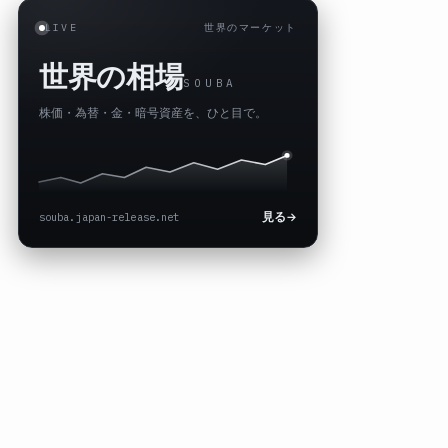
LIVE
世界のマーケット
世界の相場
SOUBA
株価・為替・金・暗号資産を、ひと目で。
souba.japan-release.net
見る
→