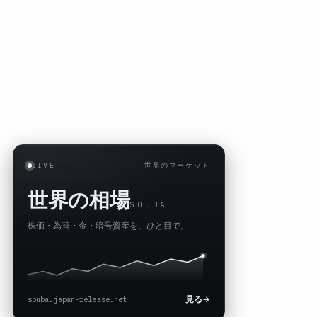
LIVE
世界のマーケット
世界の相場
SOUBA
株価・為替・金・暗号資産を、ひと目で。
souba.japan-release.net
見る
→