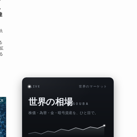
軌
達
軌
る
拡
る
LIVE
世界のマーケット
世界の相場
ネス
SOUBA
株価・為替・金・暗号資産を、ひと目で。