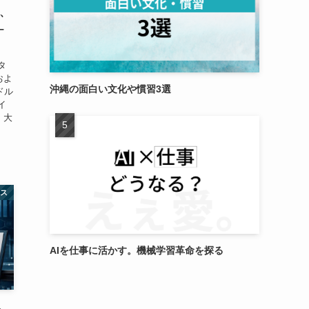
要、
–
タ
およ
沖縄の面白い文化や慣習3選
米ドル
イ
、大
ネス
AIを仕事に活かす。機械学習革命を探る
ト