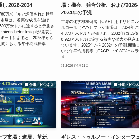
 2026-2034
場：機会、競合分析、および2026-
2034年の予測
2,780万米ドルと評価された世界
ジ市場は、着実な成長を遂げ、
世界の化学機械研磨（CMP）用ポリビニル
億390万米ドルに達すると予測さ
ルコール（PVA）ブラシ市場は、2024年に
conductor Insightが発表し
4,370万米ドルと評価され、2032年には3億
ポートによると、2025年から
8,920万米ドルに達する着実な拡大が見込
期間における年平均成長率...
ています。2025年から2032年の予測期間
いて年平均成長率（CAGR）**6.87%**を示
す...
2026年4月21日
仕事・ビジネス
仕事・ビジ
ーブ市場：進展、革新、
ギレス・トゥルノー・インターフ