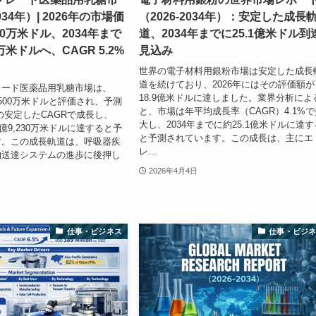
034年）| 2026年の市場価
（2026-2034年）：安定した成長
00万米ドル、2034年まで
道、2034年までに25.1億米ドル到
0万米ドルへ、CAGR 5.2%
見込み
世界の電子材料用銀粉市場は安定した成長
道を続けており、2026年にはその評価額が
レード医薬品用乳糖市場は、
18.9億米ドルに達しました。業界分析によ
1,500万米ドルと評価され、予測
と、市場は年平均成長率（CAGR）4.1%で
%の安定したCAGRで成長し、
大し、2034年までに約25.1億米ドルに達す
5億9,230万米ドルに達すると予
と予測されています。この成長は、主にエ
す。この成長軌道は、呼吸器疾
レ...
物送達システムの進歩に後押し
2026年4月4日
仕事・ビジネス
仕事・ビジ