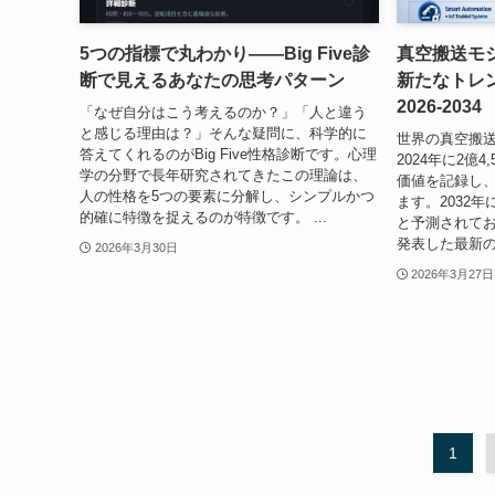
5つの指標で丸わかり——Big Five診
真空搬送モ
断で見えるあなたの思考パターン
新たなトレ
2026-2034
「なぜ自分はこう考えるのか？」「人と違う
と感じる理由は？」そんな疑問に、科学的に
世界の真空搬送
答えてくれるのがBig Five性格診断です。心理
2024年に2億
学の分野で長年研究されてきたこの理論は、
価値を記録し
人の性格を5つの要素に分解し、シンプルかつ
ます。2032年
的確に特徴を捉えるのが特徴です。 ...
と予測されており、S
発表した最新の
2026年3月30日
2026年3月27日
1