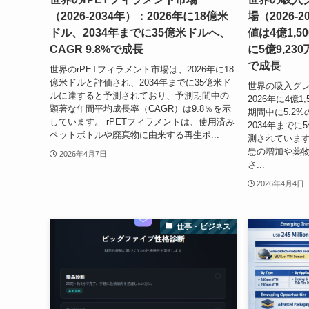
（2026-2034年）：2026年に18億米
場（2026-2
ドル、2034年までに35億米ドルへ、
値は4億1,5
CAGR 9.8%で成長
に5億9,23
で成長
世界のrPETフィラメント市場は、2026年に18
億米ドルと評価され、2034年までに35億米ド
世界の吸入グ
ルに達すると予測されており、予測期間中の
2026年に4億
顕著な年間平均成長率（CAGR）は9.8％を示
期間中に5.2
しています。 rPETフィラメントは、使用済み
2034年までに
ペットボトルや廃棄物に由来する再生ポ...
測されていま
患の増加や薬
2026年4月7日
さ...
2026年4月4日
仕事・ビジネス