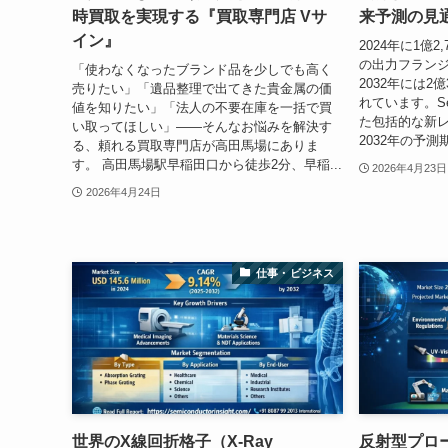
時買取を実現する『買取専門店 Vサ
来予測の見通し
イン』
2024年に1億
の出力フラン
「使わなくなったブランド品を少しでも高く
2032年には2
売りたい」「遺品整理で出てきた貴金属の価
れています。Semi
値を知りたい」「法人の不要在庫を一括で買
た包括的な新レ
い取ってほしい」——そんなお悩みを解決す
2032年の予測
る、頼れる買取専門店が高田馬場にありま
す。 高田馬場駅早稲田口から徒歩2分、早稲...
2026年4月23日
2026年4月24日
仕事・ビジネス
世界のX線回折格子（X-Ray
反射型プロ