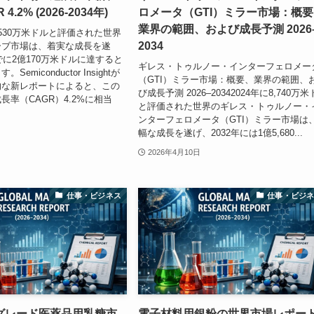
.2% (2026-2034年)
ロメータ（GTI）ミラー市場：概
業界の範囲、および成長予測 2026
4,530万米ドルと評価された世界
2034
ーブ市場は、着実な成長を遂
でに2億170万米ドルに達すると
ギレス・トゥルノー・インターフェロメー
emiconductor Insightが
（GTI）ミラー市場：概要、業界の範囲、
的な新レポートによると、この
び成長予測 2026–20342024年に8,740万
長率（CAGR）4.2%に相当
と評価された世界のギレス・トゥルノー・
ンターフェロメータ（GTI）ミラー市場は
幅な成長を遂げ、2032年には1億5,680...
2026年4月10日
仕事・ビジネス
仕事・ビジ
グレード医薬品用乳糖市
電子材料用銀粉の世界市場レポー