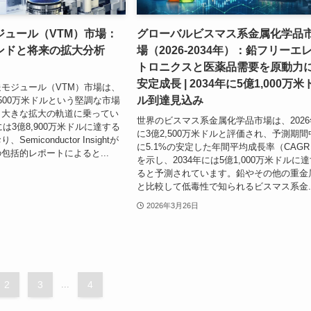
ジュール（VTM）市場：
グローバルビスマス系金属化学品
ンドと将来の拡大分析
場（2026-2034年）：鉛フリーエ
トロニクスと医薬品需要を原動力
安定成長 | 2034年に5億1,000万米
モジュール（VTM）市場は、
ル到達見込み
4,500万米ドルという堅調な市場
、大きな拡大の軌道に乗ってい
世界のビスマス系金属化学品市場は、2026
には3億8,900万米ドルに達する
に3億2,500万米ドルと評価され、予測期間
emiconductor Insightが
に5.1%の安定した年間平均成長率（CAGR
包括的レポートによると...
を示し、2034年には5億1,000万米ドルに
ると予測されています。鉛やその他の重金
と比較して低毒性で知られるビスマス系金..
2026年3月26日
2
3
...
4