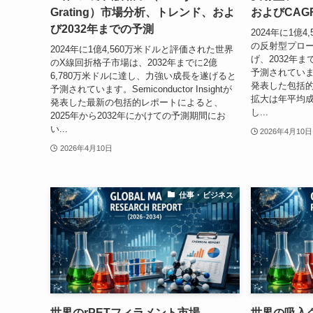
Grating）市場分析、トレンド、およ
およびCAGR 4
び2032年までの予測
2024年に1億
の反射型プロ
2024年に1億4,560万米ドルと評価された世界
げ、2032年ま
のX線回折格子市場は、2032年までに2億
予測されています。S
6,780万米ドルに達し、力強い成長を遂げると
発表した包括
予測されています。Semiconductor Insightが
拡大は年平均成
発表した最新の包括的レポートによると、
し...
2025年から2032年にかけての予測期間にお
い...
2026年4月10日
2026年4月10日
仕事・ビジネス
世界のrPETフィラメント市場
世界の吸入