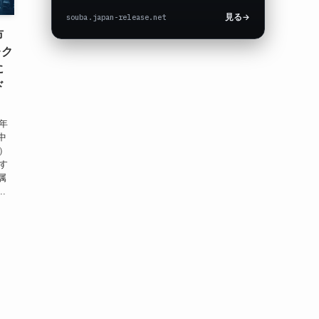
souba.japan-release.net
見る
→
市
レク
に
ド
年
中
）
達す
属
.