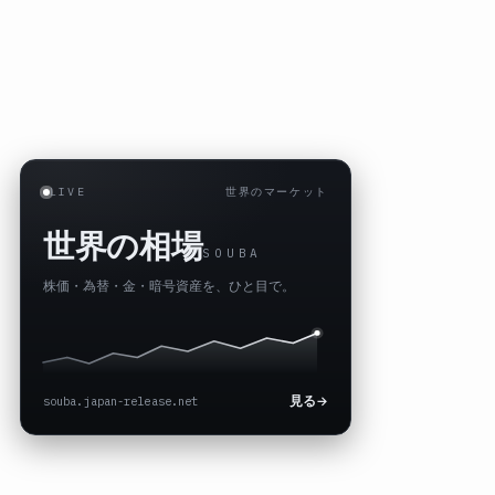
LIVE
世界のマーケット
世界の相場
SOUBA
株価・為替・金・暗号資産を、ひと目で。
souba.japan-release.net
見る
→