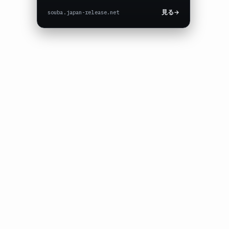
souba.japan-release.net
見る
→