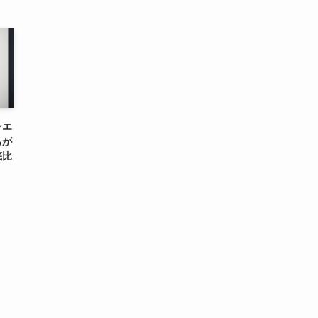
ンエ
ちが
底比