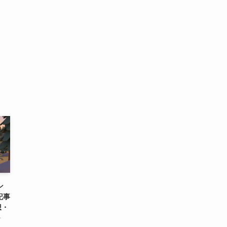
ン
記事
想・
～