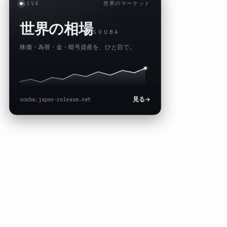
LIVE
世界のマーケット
世界の相場
SOUBA
株価・為替・金・暗号資産を、ひと目で。
souba.japan-release.net
見る
→