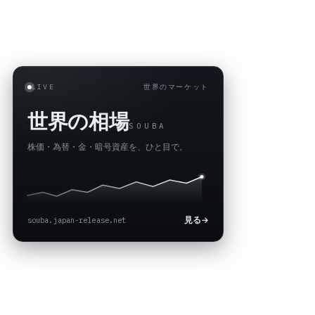
LIVE
世界のマーケット
世界の相場
SOUBA
株価・為替・金・暗号資産を、ひと目で。
souba.japan-release.net
見る
→