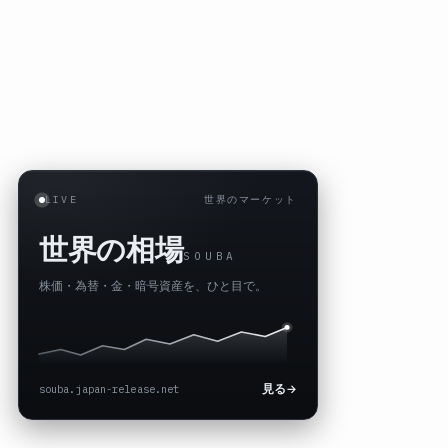
LIVE
世界のマーケット
世界の相場
SOUBA
株価・為替・金・暗号資産を、ひと目で。
souba.japan-release.net
見る
→