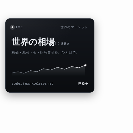
LIVE
世界のマーケット
世界の相場
SOUBA
株価・為替・金・暗号資産を、ひと目で。
souba.japan-release.net
見る
→