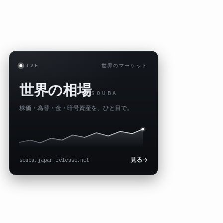
LIVE
世界のマーケット
世界の相場
SOUBA
株価・為替・金・暗号資産を、ひと目で。
souba.japan-release.net
見る
→