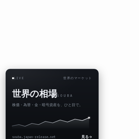
LIVE
世界のマーケット
世界の相場
SOUBA
株価・為替・金・暗号資産を、ひと目で。
souba.japan-release.net
見る
→